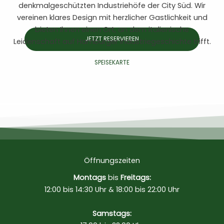
denkmalgeschützten Industriehöfe der City Süd. Wir
vereinen klares Design mit herzlicher Gastlichkeit und
bieten Ihnen einen Ort, an dem italienische
JETZT RESERVIEREN
Leidenschaft auf Hamburger Industriegeschichte trifft.
SPEISEKARTE
Öffnungszeiten
Montags
bis
Freitags:
12:00 bis 14:30 Uhr & 18:00 bis 22:00 Uhr
Samstags: